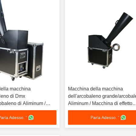
ella macchina
Macchina della macchina
aleno di Dmx
dell'arcobaleno grande/arcobal
obaleno di Aliminum /
Aliminum / Macchina di effetto
 effetto speciale
speciale
Parla Adesso. '
Parla Adesso. '