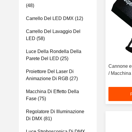
(48)
Carrello Del LED DMX
(12)
Carrello Del Lavaggio Del
LED
(58)
Luce Della Rondella Della
Parete Del LED
(25)
Cannone ec
Proiettore Del Laser Di
/ Macchina 
Animazione Di RGB
(27)
Macchina Di Effetto Della
Fase
(75)
Regolatore Di Illuminazione
Di DMX
(81)
Luce Stroboscopica Di DMX