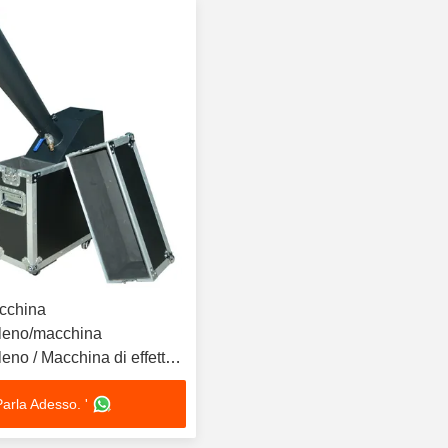
cchina
aleno/macchina
 di effetto
Parla Adesso. '