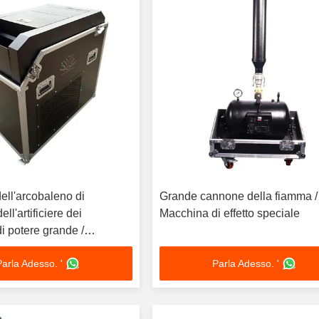
ell'arcobaleno di
Grande cannone della fiamma /
ll'artificiere dei
Macchina di effetto speciale
di potere grande /
 effetto speciale
Parla Adesso. '
Parla Adesso. '