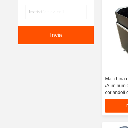
Invia
Macchina d
/Aliminum de
coriandoli 
Macchina di