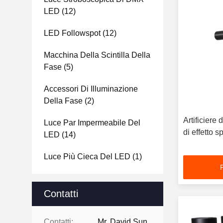
LED
(12)
LED Followspot
(12)
Macchina Della Scintilla Della
Fase
(5)
Accessori Di Illuminazione
Della Fase
(2)
Artificiere di M
Luce Par Impermeabile Del
di effetto s
LED
(14)
Luce Più Cieca Del LED
(1)
Contatti
Contatti:
Mr. David Sun