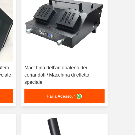
ufera
Macchina dell'arcobaleno dei
peciale
coriandoli / Macchina di effetto
speciale
Parla Adesso. '