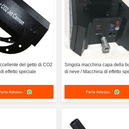
cellente del getto di CO2
Singola macchina capa della b
di effetto speciale
di neve / Macchina di effetto s
Parla Adesso. '
Parla Adesso. '