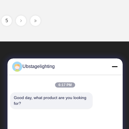
5
Ubstagelighting
6:17 PM
Good day, what product are you looking 
Collegamenti Rapidi
for?
Profilo aziendale
Visita alla fabbrica