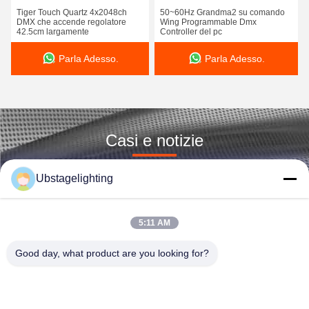
Tiger Touch Quartz 4x2048ch
50~60Hz Grandma2 su comando
DMX che accende regolatore
Wing Programmable Dmx
42.5cm largamente
Controller del pc
Parla Adesso.
Parla Adesso.
Casi e notizie
Gli ultimi punti caldi
Ubstagelighting
5:11 AM
Good day, what product are you looking for?
Guangzhou Union Bright Lighting Co., Ltd.