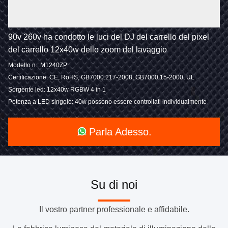
90v 260v ha condotto le luci del DJ del carrello del pixel
del carrello 12x40w dello zoom del lavaggio
Modello n.: M1240ZP
Certificazione: CE, RoHS, GB7000.217-2008, GB7000.15-2000, UL
Sorgente led: 12x40w RGBW 4 in 1
Potenza a LED singolo: 40w possono essere controllati individualmente
Parla Adesso.
Su di noi
Il vostro partner professionale e affidabile.