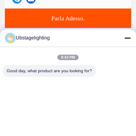
Parla Adesso.
Ubstagelighting
Ci mandi un' e-mail.
9:43 PM
Good day, what product are you looking for?
Invia