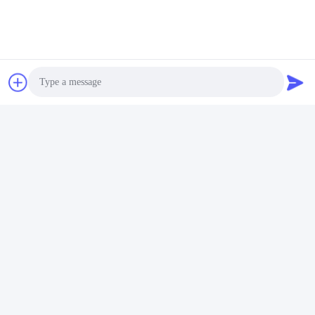
Prodotti simili
Photo
Video Call
Audio Call
colpo del proiettore
6 modo di controllo
quattro del laser di
matrice automatico del
animazione di RGB a
suono del proiettore del
semiconduttore di 100-
laser di colore pieno delle
Parla Adesso.
Parla Adesso.
240v 3d
teste 30w RGB