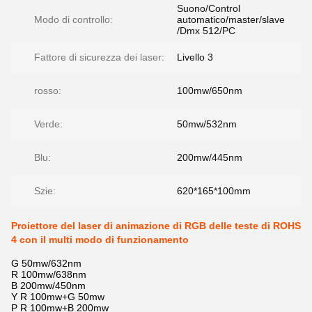
Suono/Control
Modo di controllo:
automatico/master/slave
/Dmx 512/PC
Fattore di sicurezza dei laser:
Livello 3
rosso:
100mw/650nm
Verde:
50mw/532nm
Blu:
200mw/445nm
Szie:
620*165*100mm
Proiettore del laser di animazione di RGB delle teste di ROHS
4 con il multi modo di funzionamento
G 50mw/632nm
R 100mw/638nm
B 200mw/450nm
Y R 100mw+G 50mw
P R 100mw+B 200mw