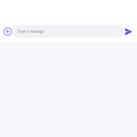
Tiger Touch Quartz
Protezione Tiger Touch 2
4x2048ch DMX che
Dmx che accende il centro
Photo
accende regolatore
I5 120GBSSD 4GB della
42.5cm largamente
console
Video Call
Parla Adesso.
Parla Adesso.
Audio Call
Guangzhou Union Bright Lighting Co., Ltd.