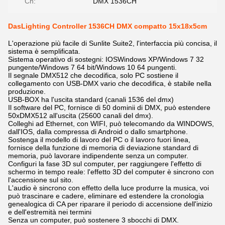
Ch:
DMX 1536CH
DasLighting Controller 1536CH DMX compatto 15x18x5cm
L'operazione più facile di Sunlite Suite2, l'interfaccia più concisa, il
sistema è semplificata.
Sistema operativo di sostegni: IOSWindows XP/Windows 7 32
pungente/Windows 7 64 bit/Windows 10 64 pungenti.
Il segnale DMX512 che decodifica, solo PC sostiene il
collegamento con USB-DMX vario che decodifica, è stabile nella
produzione.
USB-BOX ha l'uscita standard (canali 1536 del dmx)
Il software del PC, fornisce di 50 dominii di DMX, può estendere
50xDMX512 all'uscita (25600 canali del dmx).
Colleghi ad Ethernet, con WIFI, può telecomando da WINDOWS,
dall'IOS, dalla compressa di Android o dallo smartphone.
Sostenga il modello di lavoro del PC o il lavoro fuori linea,
fornisce della funzione di memoria di deviazione standard di
memoria, può lavorare indipendente senza un computer.
Configuri la fase 3D sul computer, per raggiungere l'effetto di
schermo in tempo reale: l'effetto 3D del computer è sincrono con
l'accensione sul sito.
L'audio è sincrono con effetto della luce produrre la musica, voi
può trascinare e cadere, eliminare ed estendere la cronologia
genealogica di CA per riparare il periodo di accensione dell'inizio
e dell'estremità nei termini
Senza un computer, può sostenere 3 sbocchi di DMX.