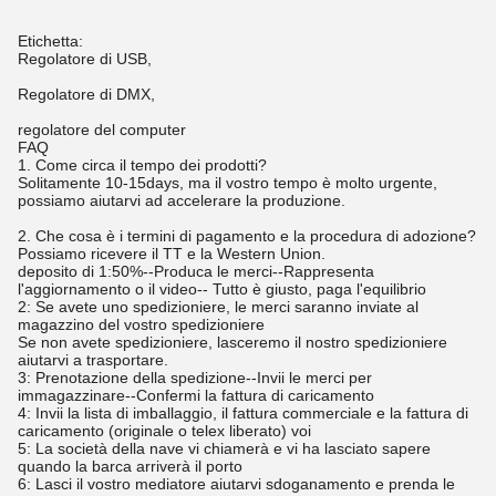
Etichetta:
Regolatore di USB,
Regolatore di DMX,
regolatore del computer
FAQ
1. Come circa il tempo dei prodotti?
Solitamente 10-15days, ma il vostro tempo è molto urgente,
possiamo aiutarvi ad accelerare la produzione.
2. Che cosa è i termini di pagamento e la procedura di adozione?
Possiamo ricevere il TT e la Western Union.
deposito di 1:50%--Produca le merci--Rappresenta
l'aggiornamento o il video-- Tutto è giusto, paga l'equilibrio
2: Se avete uno spedizioniere, le merci saranno inviate al
magazzino del vostro spedizioniere
Se non avete spedizioniere, lasceremo il nostro spedizioniere
aiutarvi a trasportare.
3: Prenotazione della spedizione--Invii le merci per
immagazzinare--Confermi la fattura di caricamento
4: Invii la lista di imballaggio, il fattura commerciale e la fattura di
caricamento (originale o telex liberato) voi
5: La società della nave vi chiamerà e vi ha lasciato sapere
quando la barca arriverà il porto
6: Lasci il vostro mediatore aiutarvi sdoganamento e prenda le