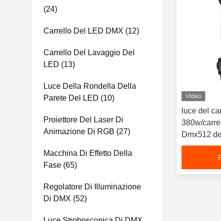
(24)
Carrello Del LED DMX
(12)
Carrello Del Lavaggio Del
LED
(13)
Luce Della Rondella Della
Video
Parete Del LED
(10)
luce del car
Proiettore Del Laser Di
380w/carre
Animazione Di RGB
(27)
Dmx512 del
Macchina Di Effetto Della
Fase
(65)
Regolatore Di Illuminazione
Di DMX
(52)
Luce Stroboscopica Di DMX