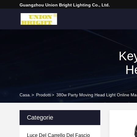
Guangzhou Union Bright Lighting Co., Ltd.
Ke
He
Casa.
>
Prodotti
>
380w Party Moving Head Light Online Ma
Categorie
Luce Del Carrello Del Fascio