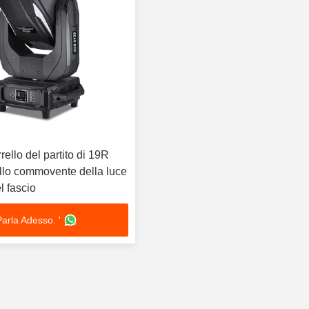
rello del partito di 19R
llo commovente della luce
 fascio
Parla Adesso. '