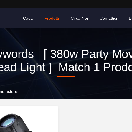
Casa
Prodotti
Circa Noi
Contattici
E
ywords [ 380w Party Mov
ad Light ] Match 1 Prodo
nufacturer